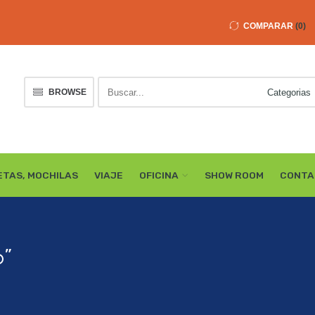
COMPARAR
0
Buscar
BROWSE
here
ETAS, MOCHILAS
VIAJE
OFICINA
SHOW ROOM
CONTA
6”