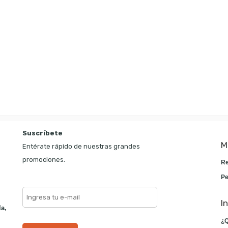
Suscríbete
M
Entérate rápido de nuestras grandes
promociones.
Re
Pe
I
la,
¿Q