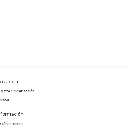
i cuenta
gistro / Iniciar sesión
didos
nformación
uiénes somos?