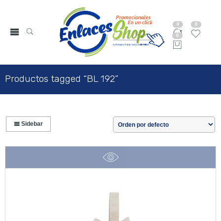
0
0
0
Productos tagged “BL 192”
Sidebar