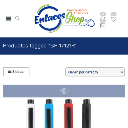
0
0
0
Productos tagged “BP 17121R”
Sidebar