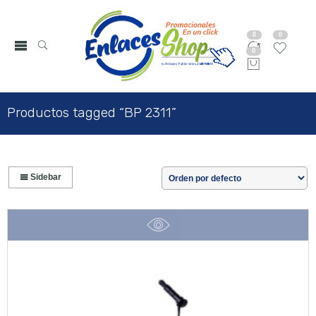
0
0
0
Productos tagged “BP 2311”
Sidebar