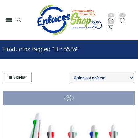
0
0
0
Productos tagged “BP 5589”
Sidebar