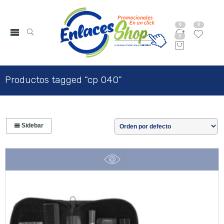
0
0
0
Productos tagged “cp 040”
Sidebar