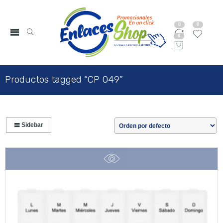
0
0
0
Productos tagged “CP 049”
Sidebar