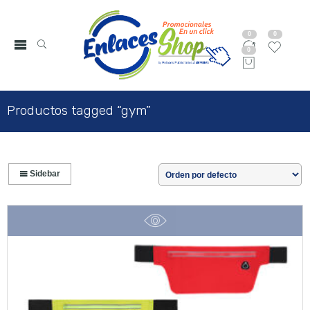
0
0
0
Productos tagged “gym”
Sidebar