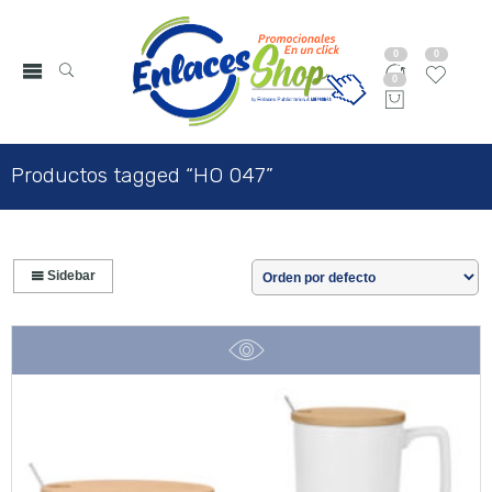
0
0
0
Productos tagged “HO 047”
Sidebar