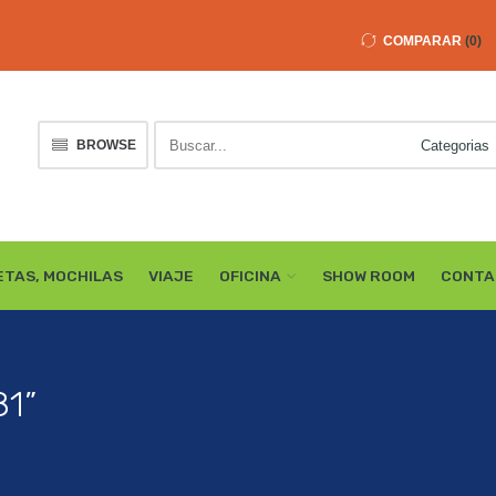
COMPARAR
0
Buscar
BROWSE
here
ETAS, MOCHILAS
VIAJE
OFICINA
SHOW ROOM
CONTA
81”