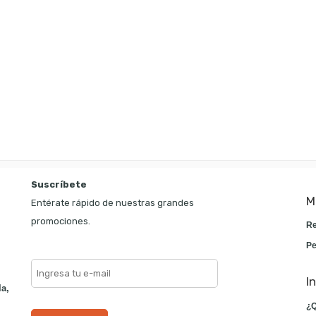
Suscríbete
M
Entérate rápido de nuestras grandes
promociones.
Re
Pe
I
la,
¿Q