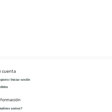
i cuenta
gistro / Iniciar sesión
didos
nformación
uiénes somos?