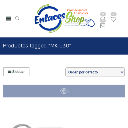
0
0
0
Productos tagged “MK 030”
Sidebar