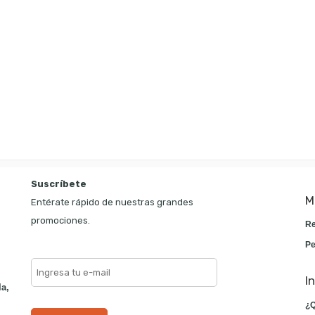
Suscríbete
M
Entérate rápido de nuestras grandes
promociones.
Re
Pe
I
la,
¿Q