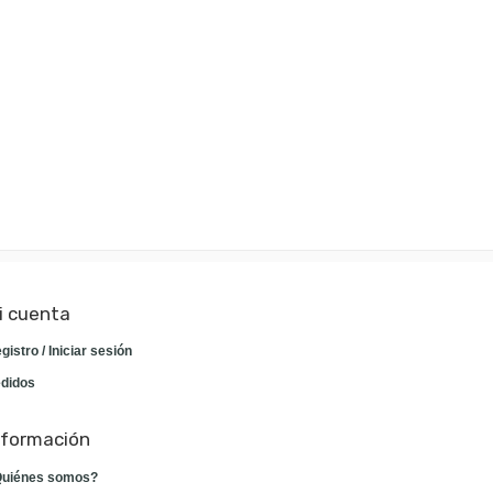
i cuenta
gistro / Iniciar sesión
didos
nformación
uiénes somos?