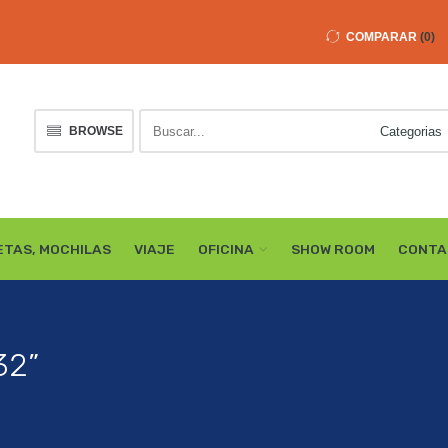
COMPARAR
0
Buscar
BROWSE
here
ETAS, MOCHILAS
VIAJE
OFICINA
SHOW ROOM
CONTA
32”