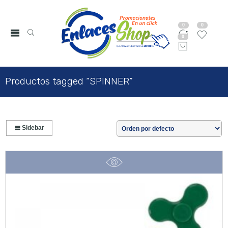
0
0
0
Productos tagged “SPINNER”
Sidebar