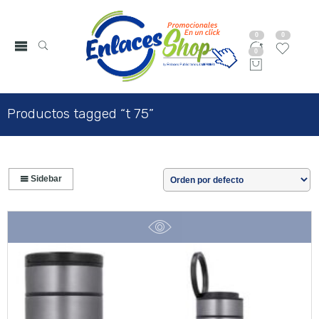
0
0
0
Productos tagged “t 75”
Sidebar