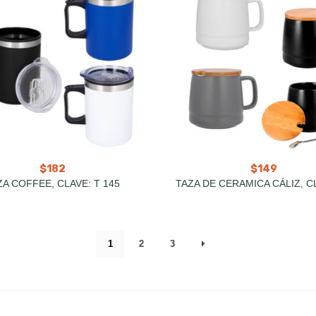
$
182
$
149
ZA COFFEE, CLAVE: T 145
1
2
3