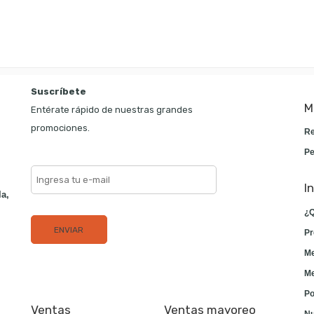
Suscríbete
M
Entérate rápido de nuestras grandes
promociones.
Re
Pe
I
la,
¿Q
Pr
Me
Me
Po
Ventas
Ventas mayoreo
Nu