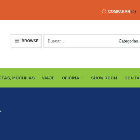
COMPARAR
0
Buscar
BROWSE
here
ETAS, MOCHILAS
VIAJE
OFICINA
SHOW ROOM
CONTA
”