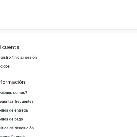
i cuenta
gistro / Iniciar sesión
didos
nformación
uiénes somos?
eguntas frecuentes
dios de entrega
dios de pago
lítica de devolución
estra Garantía