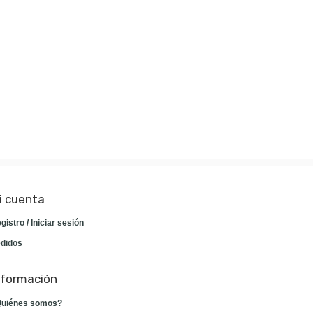
i cuenta
gistro / Iniciar sesión
didos
nformación
uiénes somos?