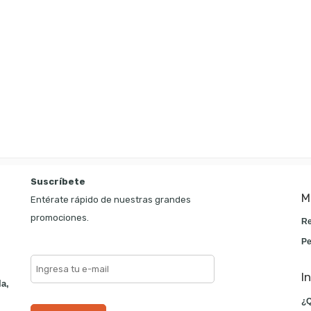
Suscríbete
M
Entérate rápido de nuestras grandes
promociones.
Re
Pe
I
la,
¿Q