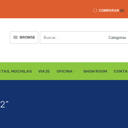
COMPARAR
0
Buscar
BROWSE
here
ETAS, MOCHILAS
VIAJE
OFICINA
SHOW ROOM
CONTA
2”