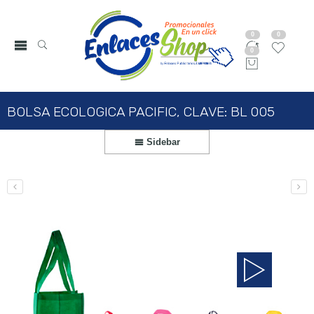
0
0
0
BOLSA ECOLOGICA PACIFIC, CLAVE: BL 005
Sidebar