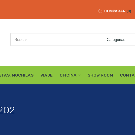
COMPARAR
0
Buscar
here
ETAS, MOCHILAS
VIAJE
OFICINA
SHOW ROOM
CONTA
 202