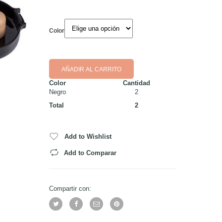
Color
AÑADIR AL CARRITO
Color
Cantidad
Negro
2
Total
2
Add to Wishlist
Add to Comparar
Compartir con: