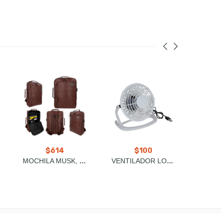
$
614
$
100
MOCHILA MUSK, CLAVE: BL 079
VENTILADOR LOFT, CLAVE: O 063