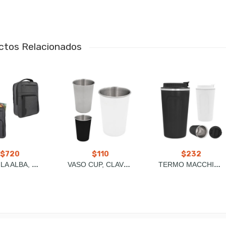
ctos Relacionados
$
720
$
110
$
232
MOCHILA ALBA, CLAVE: BL 031
VASO CUP, CLAVE: T 127
TERMO MACCHIATO, CLAVE: T 115