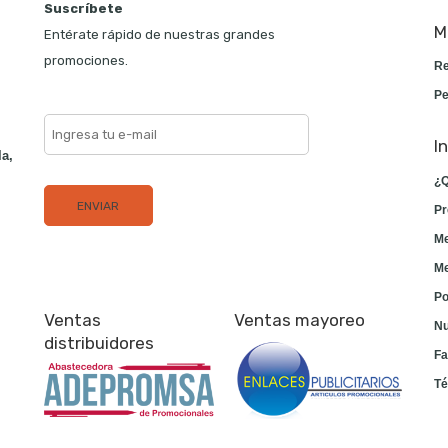
Suscríbete
M
Entérate rápido de nuestras grandes
promociones.
Re
Pe
I
la,
¿Q
Pr
Me
Me
Po
Ventas
Ventas mayoreo
Nu
distribuidores
Fa
Té