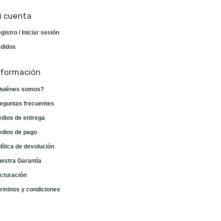
i cuenta
gistro / Iniciar sesión
didos
nformación
uiénes somos?
eguntas frecuentes
dios de entrega
dios de pago
lítica de devolución
estra Garantía
cturación
rminos y condiciones